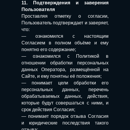
11. Подтверждения и заверения
Пользователя
Услуги
Стоимость Услуг
Кейсы
Об адвокате
Блог
Преимущества
Проставляя отметку о согласии,
Пользователь подтверждает и заверяет,
© 2004-2025, Адвокат в Краснодаре,
что:
Антонов А.В.
— ознакомился с настоящим
Все права защищены.
Согласием в полном объёме и ему
Информация на сайте носит справочный
характер и не является публичной
понятно его содержание;
офертой или гарантией исхода дела. Итог
— ознакомился с Политикой в
зависит от обстоятельств конкретного
дела.
отношении обработки персональных
данных Оператора, размещённой на
Сайте, и ему понятны её положения;
Адвокат Антонов Александр Владимирович
Регистрационный номер №23/4621 в
— понимает цели обработки его
реестре адвокатов Краснодарского края
Политика конфиденциальности
персональных данных, перечень
Согласие на обработку персональных данных
Согласие на получение рекламно-информационных
обрабатываемых данных, действия,
сообщений
которые будут совершаться с ними, и
срок действия Согласия;
— понимает порядок отзыва Согласия
и юридические последствия такого
отзыва;