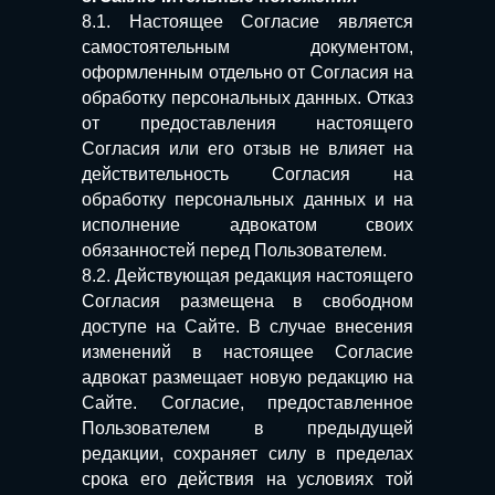
офертой или гарантией исхода дела.
8.1. Настоящее Согласие является
Итог зависит от обстоятельств
самостоятельным документом,
конкретного дела.
оформленным отдельно от Согласия на
обработку персональных данных. Отказ
Адвокат Антонов Александр Владимирович
Регистрационный номер №23/4621 в
от предоставления настоящего
реестре адвокатов Краснодарского края
Политика конфиденциальности
Согласия или его отзыв не влияет на
Согласие на обработку персональных данных
Согласие на получение рекламно-информационных
действительность Согласия на
сообщений
обработку персональных данных и на
исполнение адвокатом своих
обязанностей перед Пользователем.
8.2. Действующая редакция настоящего
Согласия размещена в свободном
доступе на Сайте. В случае внесения
изменений в настоящее Согласие
адвокат размещает новую редакцию на
Сайте. Согласие, предоставленное
Пользователем в предыдущей
редакции, сохраняет силу в пределах
срока его действия на условиях той