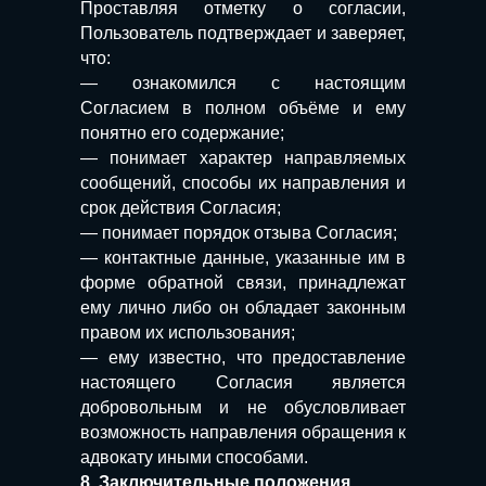
Проставляя отметку о согласии,
Пользователь подтверждает и заверяет,
что:
— ознакомился с настоящим
Согласием в полном объёме и ему
понятно его содержание;
— понимает характер направляемых
сообщений, способы их направления и
срок действия Согласия;
— понимает порядок отзыва Согласия;
— контактные данные, указанные им в
форме обратной связи, принадлежат
ему лично либо он обладает законным
правом их использования;
Услуги
Стоимость Услуг
Кейсы
Об адвокате
Блог
Преимущества
— ему известно, что предоставление
настоящего Согласия является
добровольным и не обусловливает
© 2004-2025, Адвокат в Краснодаре,
Антонов А.В.
возможность направления обращения к
Все права защищены.
адвокату иными способами.
Информация на сайте носит справочный
8. Заключительные положения
характер и не является публичной